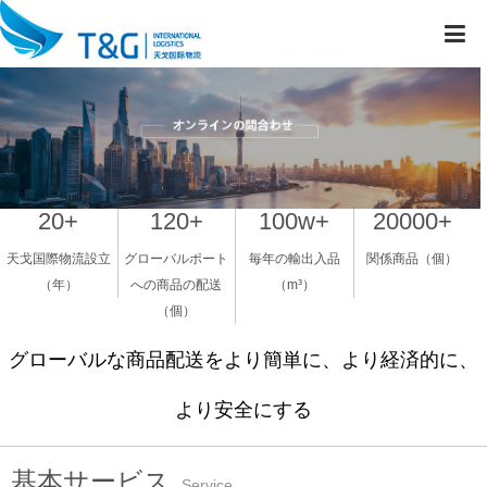
20
+
120
+
100
w+
20000
+
天戈国際物流設立
グローバルポート
毎年の輸出入品
関係商品（個）
（年）
への商品の配送
（m³）
（個）
グローバルな商品配送をより簡単に、より経済的に、
より安全にする
基本サービス
Service