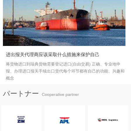
<
>
进出报关代理商应该采取什么措施来保护自己
将货物进口到瑞典货物需要登记进口(自由交易) 正确、专业地申
报、办理进口报关手续出口货代每个环节都有自己的功能、兴趣和
概念
パートナー
Cooperative partner