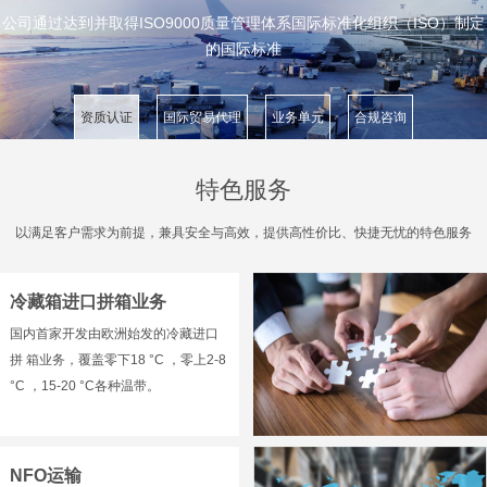
公司通过达到并取得ISO9000质量管理体系国际标准化组织（ISO）制定
的国际标准
资质认证
国际贸易代理
业务单元
合规咨询
特色服务
以满足客户需求为前提，兼具安全与高效，提供高性价比、快捷无忧的特色服务
冷藏箱进口拼箱业务
国内首家开发由欧洲始发的冷藏进口
拼 箱业务，覆盖零下18 °C ，零上2-8
°C ，15-20 °C各种温带。
NFO运输