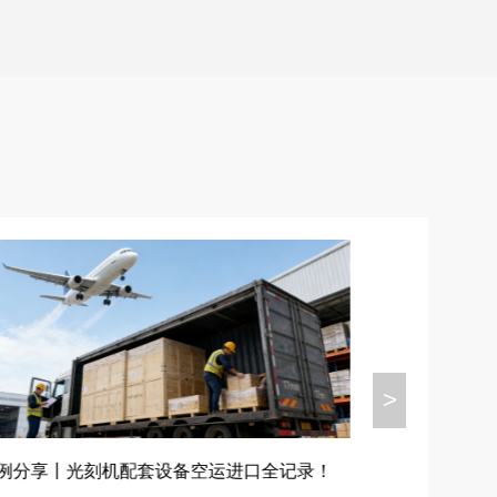
>
喜讯丨天戈国
例分享丨光刻机配套设备空运进口全记录！
区“优秀报关企