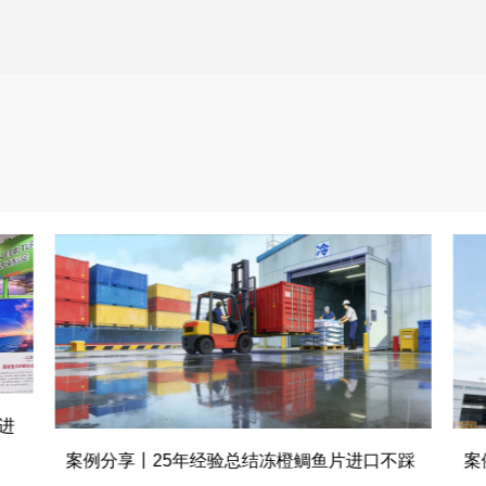
进
案
案例分享丨25年经验总结冻橙鲷鱼片进口不踩