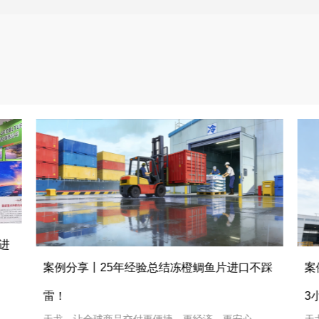
进
案
案例分享丨25年经验总结冻橙鲷鱼片进口不踩
3
雷！
天
天戈，让全球商品交付更便捷、更经济、更安心