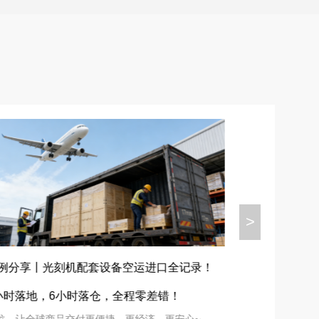
>
喜讯丨天戈国
例分享丨光刻机配套设备空运进口全记录！
区“优秀报关企
小时落地，6小时落仓，全程零差错！
天戈，让全球商
戈，让全球商品交付更便捷、更经济、更安心~