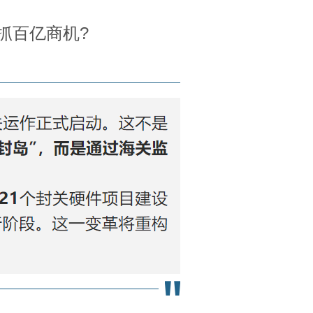
抓百亿商机?