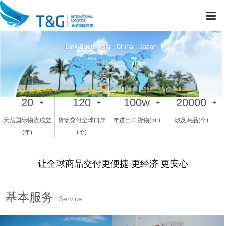
20
120
100
w
20000
+
+
+
+
天戈国际物流成立
货物交付全球口岸
年进出口货物(m³)
涉及商品(个)
(年)
(个)
让全球商品交付更便捷 更经济 更安心
基本服务
Service